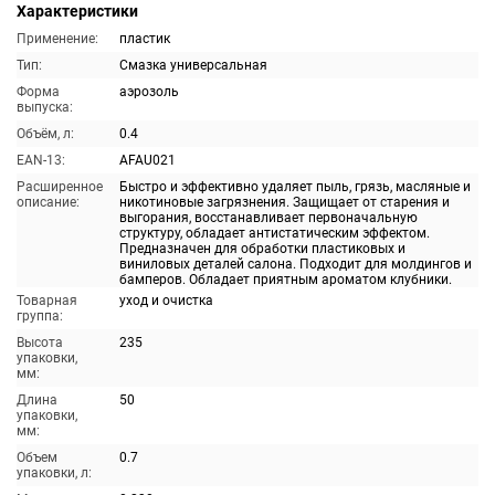
Характеристики
Применение:
пластик
Тип:
Смазка универсальная
Форма
аэрозоль
выпуска:
Объём, л:
0.4
EAN-13:
AFAU021
Расширенное
Быстро и эффективно удаляет пыль, грязь, масляные и
описание:
никотиновые загрязнения. Защищает от старения и
выгорания, восстанавливает первоначальную
структуру, обладает антистатическим эффектом.
Предназначен для обработки пластиковых и
виниловых деталей салона. Подходит для молдингов и
бамперов. Обладает приятным ароматом клубники.
Товарная
уход и очистка
группа:
Высота
235
упаковки,
мм:
Длина
50
упаковки,
мм:
Объем
0.7
упаковки, л: