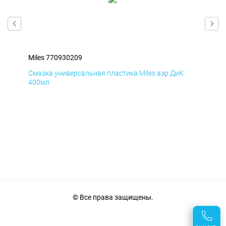
Miles 770930209
Mil
Смазка универсальная пластика Miles аэр ДиК
Сма
400мл
40
© Все права защищены.