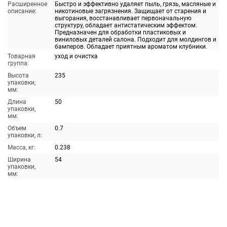
Расширенное
Быстро и эффективно удаляет пыль, грязь, масляные и
описание:
никотиновые загрязнения. Защищает от старения и
выгорания, восстанавливает первоначальную
структуру, обладает антистатическим эффектом.
Предназначен для обработки пластиковых и
виниловых деталей салона. Подходит для молдингов и
бамперов. Обладает приятным ароматом клубники.
Товарная
уход и очистка
группа:
Высота
235
упаковки,
мм:
Длина
50
упаковки,
мм:
Объем
0.7
упаковки, л:
Масса, кг:
0.238
Ширина
54
упаковки,
мм: