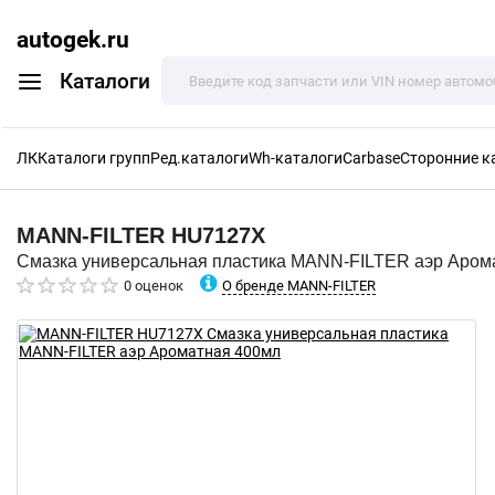
autogek.ru
Каталоги
ЛК
Каталоги групп
Ред.каталоги
Wh-каталоги
Carbase
Сторонние к
MANN-FILTER
HU7127X
Смазка универсальная пластика MANN-FILTER аэр Аром
О бренде MANN-FILTER
0 оценок