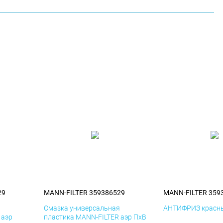
29
MANN-FILTER 359386529
MANN-FILTER 359
я
Смазка универсальная
АНТИФРИЗ красны
 аэр
пластика MANN-FILTER аэр ПхВ