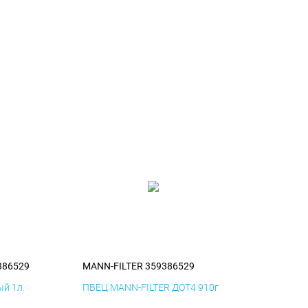
386529
MANN-FILTER 359386529
й 1л.
ПВЕЦ MANN-FILTER ДОТ4 910г