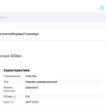
аталоги
Формы
Страницы
атная 400мл
Характеристики
Применение:
пластик
Тип:
Смазка универсальная
Форма
аэрозоль
выпуска:
Объём, л:
0.4
EAN-13:
HU7127X