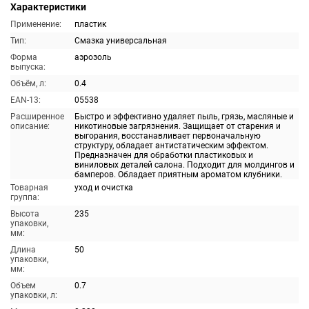
Характеристики
Применение:
пластик
Тип:
Смазка универсальная
Форма
аэрозоль
выпуска:
Объём, л:
0.4
EAN-13:
05538
Расширенное
Быстро и эффективно удаляет пыль, грязь, масляные и
описание:
никотиновые загрязнения. Защищает от старения и
выгорания, восстанавливает первоначальную
структуру, обладает антистатическим эффектом.
Предназначен для обработки пластиковых и
виниловых деталей салона. Подходит для молдингов и
бамперов. Обладает приятным ароматом клубники.
Товарная
уход и очистка
группа:
Высота
235
упаковки,
мм:
Длина
50
упаковки,
мм:
Объем
0.7
упаковки, л: