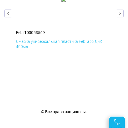
Febi 103053569
Feb
Смазка универсальная пластика Febi аэр ДиК
Сма
400мл
40
© Все права защищены.