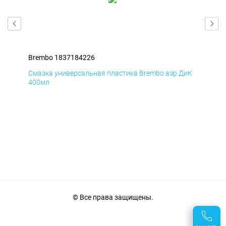
Brembo 1837184226
Bre
БмД
Смазка универсальная пластика Brembo аэр ДиК
Сма
400мл
40
© Все права защищены.