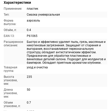
Характеристики
Применение:
пластик
Тип:
Смазка универсальная
Форма
аэрозоль
выпуска:
Объём, л:
0.4
EAN-13:
P61065
Расширенное
Быстро и эффективно удаляет пыль, грязь, масляные и
описание:
никотиновые загрязнения. Защищает от старения и
выгорания, восстанавливает первоначальную
структуру, обладает антистатическим эффектом.
Предназначен для обработки пластиковых и
виниловых деталей салона. Подходит для молдингов и
бамперов. Обладает приятным ароматом клубники.
Товарная
уход и очистка
группа:
Высота
235
упаковки,
мм:
Длина
50
упаковки,
мм:
Объем
0.7
упаковки, л: