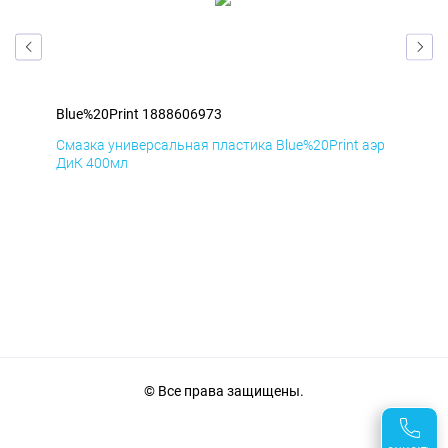
Blue%20Print 1888606973
Blu
аэр
Смазка универсальная пластика Blue%20Print аэр
Сма
ДиК 400мл
ПхВ
© Все права защищены.