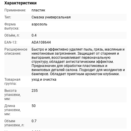
Характеристики
Применение:
пластик
Тип:
Смазка универсальная
Форма
аэрозоль
выпуска:
Объём, л:
0.4
EAN-13:
ADA108644
Расширенное
Быстро и эффективно удаляет пыль, грязь, масляные и
описание:
никотиновые загрязнения. Защищает от старения и
выгорания, восстанавливает первоначальную
структуру, обладает антистатическим эффектом.
Предназначен для обработки пластиковых и
виниловых деталей салона. Подходит для молдингов и
бамперов. Обладает приятным ароматом клубники.
Товарная
уход и очистка
группа:
Высота
235
упаковки,
мм:
Длина
50
упаковки,
мм:
Объем
0.7
упаковки, л: