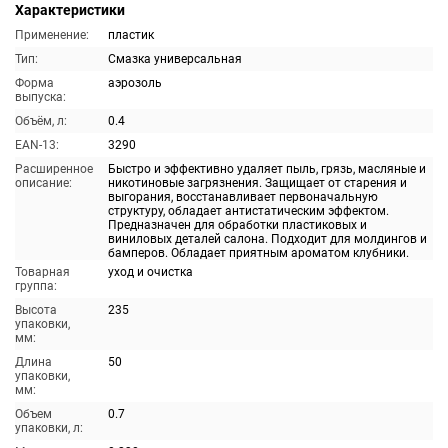
Характеристики
Применение:
пластик
Тип:
Смазка универсальная
Форма
аэрозоль
выпуска:
Объём, л:
0.4
EAN-13:
3290
Расширенное
Быстро и эффективно удаляет пыль, грязь, масляные и
описание:
никотиновые загрязнения. Защищает от старения и
выгорания, восстанавливает первоначальную
структуру, обладает антистатическим эффектом.
Предназначен для обработки пластиковых и
виниловых деталей салона. Подходит для молдингов и
бамперов. Обладает приятным ароматом клубники.
Товарная
уход и очистка
группа:
Высота
235
упаковки,
мм:
Длина
50
упаковки,
мм:
Объем
0.7
упаковки, л: