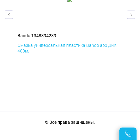
Bando 1348894239
Ban
Д
Смазка универсальная пластика Bando аэр ДиК
Сма
400мл
40
© Все права защищены.