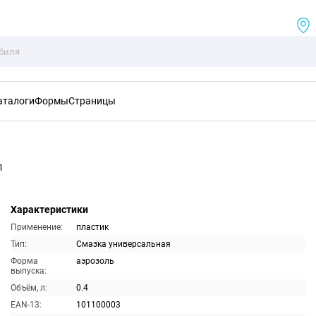
аталоги
Формы
Страницы
л
Характеристики
Применение:
пластик
Тип:
Смазка универсальная
Форма
аэрозоль
выпуска:
Объём, л:
0.4
EAN-13:
101100003