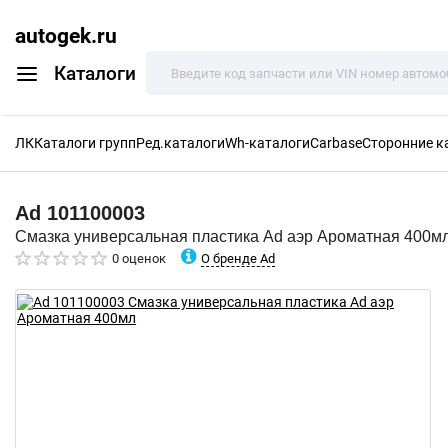
autogek.ru
Каталоги
ЛК
Каталоги групп
Ред.каталоги
Wh-каталоги
Carbase
Сторонние к
Ad
101100003
Смазка универсальная пластика Ad аэр Ароматная 400м
О бренде Ad
0 оценок