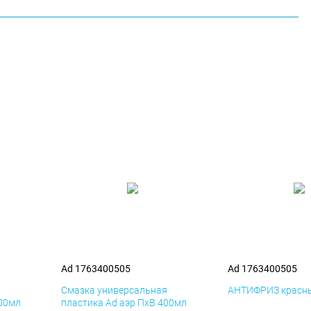
Ad 1763400505
Ad 1763400505
я
Смазка универсальная
АНТИФРИЗ красны
400мл
пластика Ad аэр ПхВ 400мл