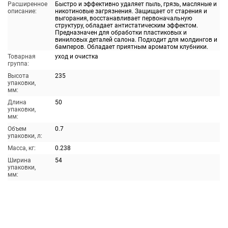
Расширенное
Быстро и эффективно удаляет пыль, грязь, масляные и
описание:
никотиновые загрязнения. Защищает от старения и
выгорания, восстанавливает первоначальную
структуру, обладает антистатическим эффектом.
Предназначен для обработки пластиковых и
виниловых деталей салона. Подходит для молдингов и
бамперов. Обладает приятным ароматом клубники.
Товарная
уход и очистка
группа:
Высота
235
упаковки,
мм:
Длина
50
упаковки,
мм:
Объем
0.7
упаковки, л:
Масса, кг:
0.238
Ширина
54
упаковки,
мм: